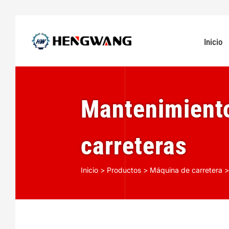
Inicio
Mantenimient
carreteras
Inicio
>
Productos
>
Máquina de carretera