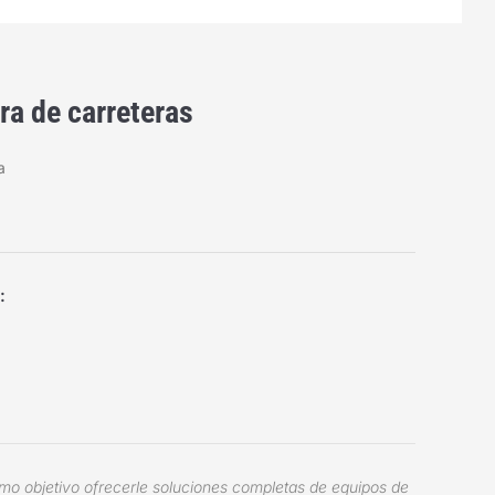
a de carreteras
a
:
o objetivo ofrecerle soluciones completas de equipos de