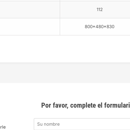
112
800*480*830
Por favor, complete el formular
rle