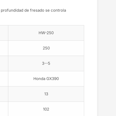
a profundidad de fresado se controla
HW-250
250
3--5
Honda GX390
13
102