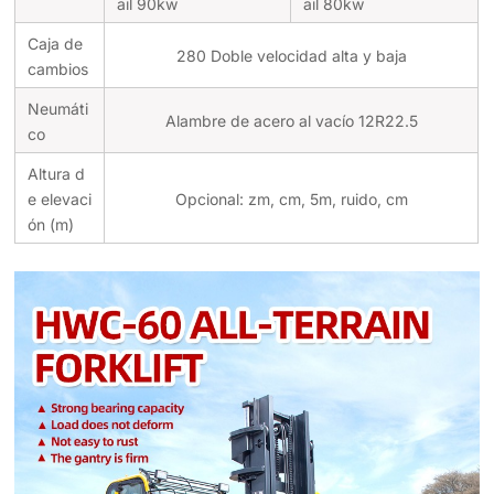
ail 90kw
ail 80kw
Caja de
280 Doble velocidad alta y baja
cambios
Neumáti
Alambre de acero al vacío 12R22.5
co
Altura d
e elevaci
Opcional: zm, cm, 5m, ruido, cm
ón (m)